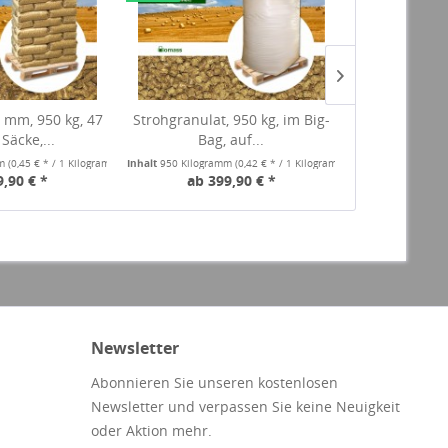
6 mm, 950 kg, 47
Strohgranulat, 950 kg, im Big-
Strohgranulat
 Säcke,...
Bag, auf...
kg Säc
mm
(0,45 € * / 1 Kilogramm)
Inhalt
950 Kilogramm
(0,42 € * / 1 Kilogramm)
Inhalt
950 Kilogr
9,90 € *
ab 399,90 € *
ab 4
Newsletter
Abonnieren Sie unseren kostenlosen
Newsletter und verpassen Sie keine Neuigkeit
oder Aktion mehr.