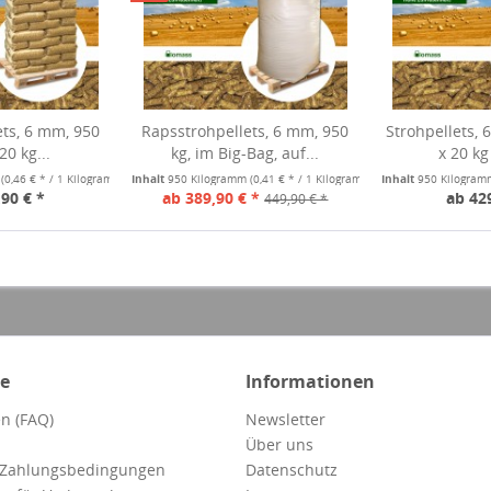
ts, 6 mm, 950
Rapsstrohpellets, 6 mm, 950
Strohpellets, 
20 kg...
kg, im Big-Bag, auf...
x 20 kg
m
(0,46 € * / 1 Kilogramm)
Inhalt
950 Kilogramm
(0,41 € * / 1 Kilogramm)
Inhalt
950 Kilogra
90 € *
ab 389,90 € *
ab 42
449,90 € *
ce
Informationen
n (FAQ)
Newsletter
Über uns
 Zahlungsbedingungen
Datenschutz