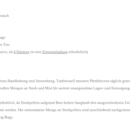
brauch
Bags
o Tier
usive, ab
6 Paletten
ist eine
Eigenentladung
erforderlich)
 seitens Handhabung und Anwendung. Traditionell mussten Pferdeboxen täglich gerei
großen Mengen an Stroh und
Mist für weitere unangenehme Lager- und Entsorgung
erheblich, da Strohpellets aufgrund Ihrer hohen Saugkraft den ausgeschiedenen Ur
ernt werden. Die entnommene
Menge an Strohpellets wird anschließend nachgestreu
ig-Bags.