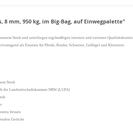
, 8 mm, 950 kg, im Big-Bag, auf Einwegpalette"
assenem Stroh und unterliegen regelmäßigen internen und externen
Qualitätskontro
ervorragend als Einstreu für Pferde, Rinder, Schweine, Geflügel und Kleintiere.
nem Stroh
rch die Landwirtschaftskammer NRW (LUFA)
roh
er
streu fressen
renden Gerüche