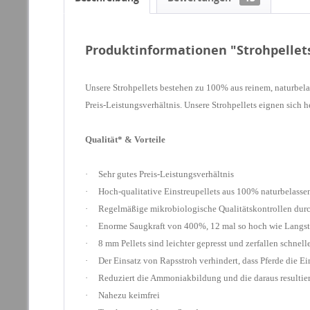
Produktinformationen "Strohpellets
Unsere Strohpellets bestehen zu 100% aus reinem, naturbel
Preis-Leistungsverhältnis. Unsere Strohpellets eignen sich
h
Qualität* & Vorteile
· Sehr gutes Preis-Leistungsverhältnis
· Hoch-qualitative Einstreupellets aus 100% naturbelasse
· Regelmäßige mikrobiologische Qualitätskontrollen du
· Enorme Saugkraft von 400%, 12 mal so hoch wie Langst
· 8 mm Pellets sind leichter gepresst und zerfallen schnell
· Der Einsatz von Rapsstroh verhindert, dass Pferde die Ein
· Reduziert die Ammoniakbildung und die daraus resultie
· Nahezu keimfrei