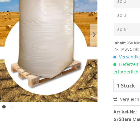
ab
2
ab
3
ab
6
Inhalt:
950 Kil
inkl. MwSt.
inkl
Versandko
Lieferzeit
erforderlich
1 Stück
Vergleic
Artikel-Nr.:
Größere Me