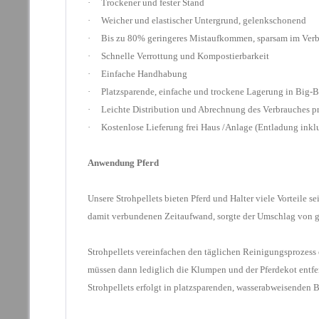
· Trockener und fester Stand
· Weicher und elastischer Untergrund, gelenkschonend
· Bis zu 80% geringeres Mistaufkommen, sparsam im Ver
· Schnelle Verrottung und Kompostierbarkeit
· Einfache Handhabung
·
Platzsparende, einfache und trockene Lagerung in Big-
· Leichte Distribution und Abrechnung des Verbrauches pr
· Kostenlose Lieferung frei Haus /Anlage (Entladung inkl
Anwendung Pferd
Unsere Strohpellets bieten Pferd und Halter viele Vorteile
damit verbundenen Zeitaufwand, sorgte der Umschlag von 
Strohpellets vereinfachen den täglichen Reinigungsprozess 
müssen dann lediglich die Klumpen und der Pferdekot entf
Strohpellets erfolgt in
platzsparenden, wasserabweisenden B