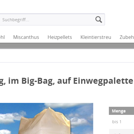
hl
Miscanthus
Heizpellets
Kleintierstreu
Zubeh
g, im Big-Bag, auf Einwegpalette
Menge
bis
1