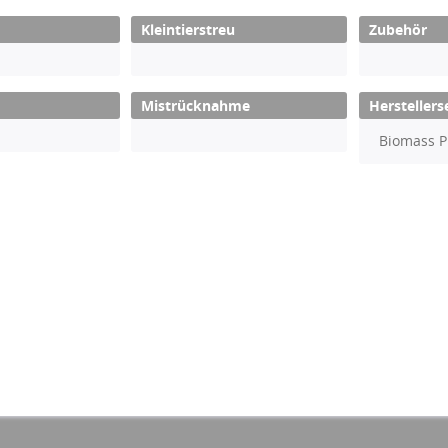
Kleintierstreu
Zubehör
Mistrücknahme
Herstellers
Biomass P