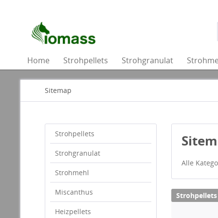
Home
Strohpellets
Strohgranulat
Strohme
Sitemap
Strohpellets
Site
Strohgranulat
Alle Katego
Strohmehl
Miscanthus
Strohpellets
Heizpellets