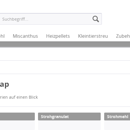
hl
Miscanthus
Heizpellets
Kleintierstreu
Zubeh
map
rien auf einen Blick
Strohgranulat
Strohmehl