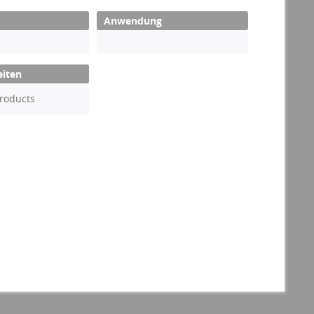
Anwendung
eiten
roducts