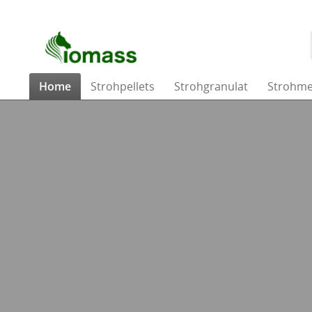
Home
Strohpellets
Strohgranulat
Strohme