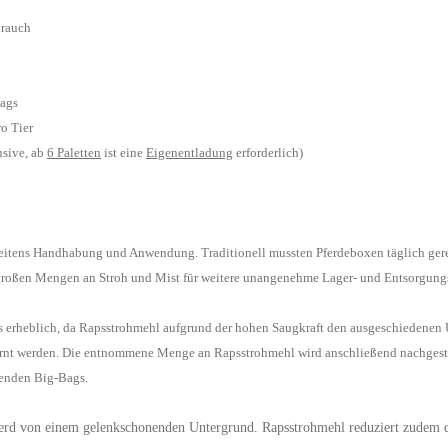
brauch
Bags
o Tier
usive, ab
6 Paletten
ist eine
Eigenentladung
erforderlich)
e seitens Handhabung und Anwendung. Traditionell mussten Pferdeboxen täglich ger
großen Mengen an Stroh und
Mist für weitere unangenehme Lager- und Entsorgung
s erheblich, da Rapsstrohmehl aufgrund der hohen Saugkraft den ausgeschiedenen 
ernt werden. Die entnommene
Menge an Rapsstrohmehl wird anschließend nachgestr
senden Big-Bags.
Pferd von einem gelenkschonenden Untergrund. Rapss
trohmehl reduziert zudem 