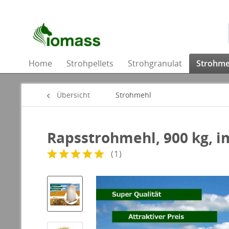
Home
Strohpellets
Strohgranulat
Strohme
Übersicht
Strohmehl
Rapsstrohmehl, 900 kg, i
(
1
)