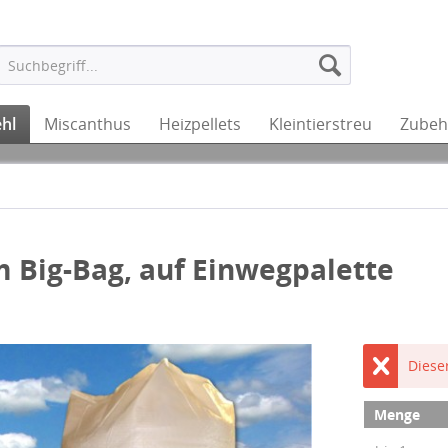
hl
Miscanthus
Heizpellets
Kleintierstreu
Zubeh
m Big-Bag, auf Einwegpalette
Dieser
Menge