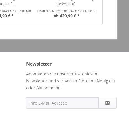
e, auf...
Säcke, auf...
x 20 k
mm
(0,49 € * / 1 Kilogramm)
Inhalt
900 Kilogramm
(0,49 € * / 1 Kilogramm)
Inhalt
950 Kilogr
4,90 € *
ab 439,90 € *
ab 4
Newsletter
Abonnieren Sie unseren kostenlosen
Newsletter und verpassen Sie keine Neuigkeit
oder Aktion mehr.