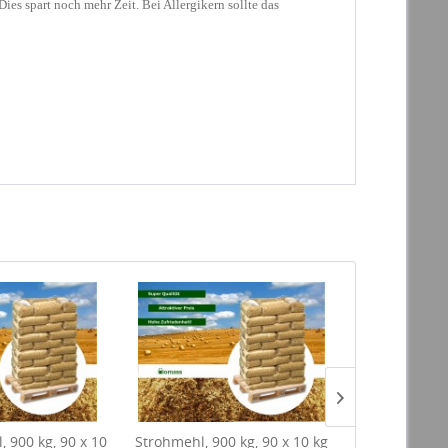
ies spart noch mehr Zeit. Bei Allergikern sollte das
 900 kg, 90 x 10
Strohmehl, 900 kg, 90 x 10 kg
Strohpellets,