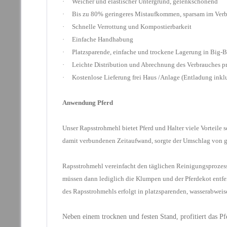
· Weicher und elastischer Untergrund, gelenkschonend
· Bis zu 80% geringeres Mistaufkommen, sparsam im Ver
· Schnelle Verrottung und Kompostierbarkeit
· Einfache Handhabung
·
Platzsparende, einfache und trockene Lagerung in Big-
· Leichte Distribution und Abrechnung des Verbrauches pr
· Kostenlose Lieferung frei Haus /Anlage (
Entladung inkl
Anwendung Pferd
Unser Rapsstrohmehl bietet Pferd und Halter viele Vorteil
damit verbundenen Zeitaufwand, sorgte der Umschlag von 
Rapsstrohmehl vereinfacht den täglichen Reinigungsprozes
müssen dann lediglich die Klumpen und der Pferdekot entf
des Rapsstrohmehls erfolgt in platzsparenden, wasserabwei
Neben einem trocknen und festen Stand, profitiert das 