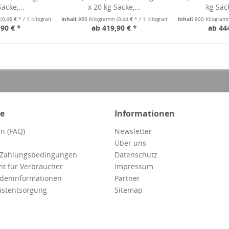
äcke,...
x 20 kg Säcke,...
kg Säck
m
(0,46 € * / 1 Kilogramm)
Inhalt
950 Kilogramm
(0,44 € * / 1 Kilogramm)
Inhalt
900 Kilogra
90 € *
ab 419,90 € *
ab 44
ce
Informationen
n (FAQ)
Newsletter
Über uns
 Zahlungsbedingungen
Datenschutz
ht für Verbraucher
Impressum
deninformationen
Partner
istentsorgung
Sitemap