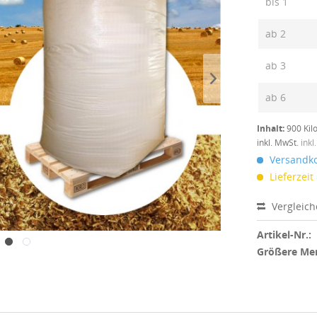
bis
1
ab
2
ab
3
ab
6
Inhalt:
900 Kil
inkl. MwSt.
inkl
Versandko
Lieferzeit
Vergleic
Artikel-Nr.:
Größere Me