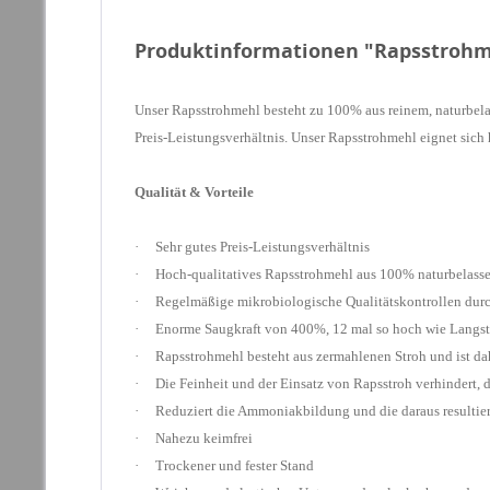
Produktinformationen "Rapsstrohmeh
Unser Rapsstrohmehl besteht zu 100% aus reinem, naturbela
Preis-Leistungsverhältnis. Unser Rapsstrohmehl eignet sich
Qualität & Vorteile
· Sehr gutes Preis-Leistungsverhältnis
· Hoch-qualitatives Rapsstrohmehl aus 100% naturbelass
· Regelmäßige mikrobiologische Qualitätskontrollen du
· Enorme Saugkraft von 400%, 12 mal so hoch wie Langst
· Rapsstrohmehl besteht aus zermahlenen Stroh und ist dahe
· Die Feinheit und der Einsatz von Rapsstroh verhindert, da
· Reduziert die Ammoniakbildung und die daraus resultie
· Nahezu keimfrei
· Trockener und fester Stand