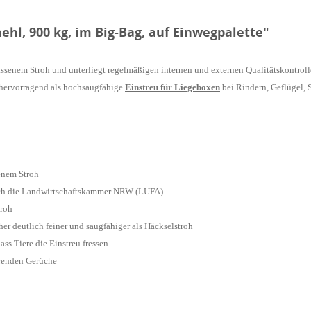
l, 900 kg, im Big-Bag, auf Einwegpalette"
ssenem Stroh und unterliegt regelmäßigen internen und externen
Qualitätskontroll
hervorragend als hochsaugfähige
Einstreu für Liegeboxen
bei Rindern, Geflügel, 
enem Stroh
rch die Landwirtschaftskammer NRW (LUFA)
roh
r deutlich feiner und saugfähiger als Häckselstroh
ss Tiere die Einstreu fressen
renden Gerüche