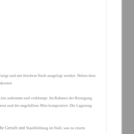
einigt
und mit frischem Stroh ausgelegt werden. Neben dem
skosten.
Urin
aufnimmt und verklumpt. Im Rahmen der Reinigung
eut und der angefallene Mist kompostiert. Die Lagerung
die Geruch und
Staubbildung im Stall, was zu einem