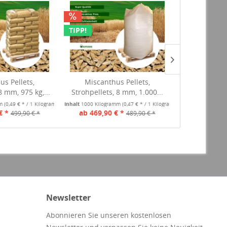
TIPP!
us Pellets,
Miscanthus Pellets,
Strohmehl, 90
8 mm, 975 kg,...
Strohpellets, 8 mm, 1.000...
auf Ei
mm
(0,49 € * / 1 Kilogramm)
Inhalt
1000 Kilogramm
(0,47 € * / 1 Kilogramm)
Inhalt
900 Kilogr
€ *
ab 469,90 € *
ab 4
499,90 € *
489,90 € *
Newsletter
Abonnieren Sie unseren kostenlosen