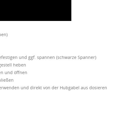
ben)
efestigen und ggf. spannen (schwarze Spanner)
gestell heben
en und öffnen
hließen
verwenden und direkt von der Hubgabel aus dosieren