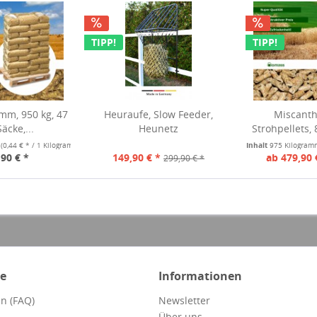
TIPP!
TIPP!
 mm, 950 kg, 47
Heuraufe, Slow Feeder,
Miscanth
äcke,...
Heunetz
Strohpellets, 
m
(0,44 € * / 1 Kilogramm)
Inhalt
975 Kilogra
90 € *
149,90 € *
ab 479,90 
299,90 € *
ce
Informationen
n (FAQ)
Newsletter
Über uns