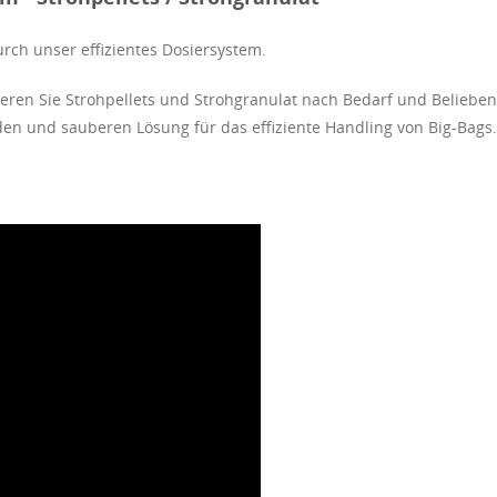
urch unser effizientes Dosiersystem.
en Sie Strohpellets und Strohgranulat nach Bedarf und Belieben
nden und sauberen Lösung für das effiziente Handling von Big-Bags.