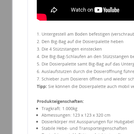
1. Untergestell am Boden befestigen (verschrau
2. Den Big-Bag auf die Dosierpalette heben
3. Die 4 Stützstangen einstecken
4. Die Big-Bag-Schlaufen an den Stützstangen b
5. Die Dosierpalette samt Big-Bag auf das Unter
6. Auslaufstutzen durch die Dosieröffnung führ
7. Schieber zum Dosieren öffnen und wieder sc
Tipp:
Sie können die Dosierpalette auch mobil 
Produkteigenschaften:
Tragkraft: 1.000kg
Abmessungen: 123 x 123 x 320 cm
Dosierkörper mit Aussparungen für Hubgabel
Stabile Hebe- und Transporteigenschaften