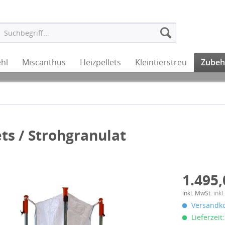
hl
Miscanthus
Heizpellets
Kleintierstreu
Zubeh
ts / Strohgranulat
1.495,
inkl. MwSt.
inkl
Versandko
Lieferzeit