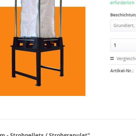
erforderlich
Beschichtun
Grundiert,
1
Vergleic
Artikel-Nr.:
 - Strohpellets / Strohgranulat"